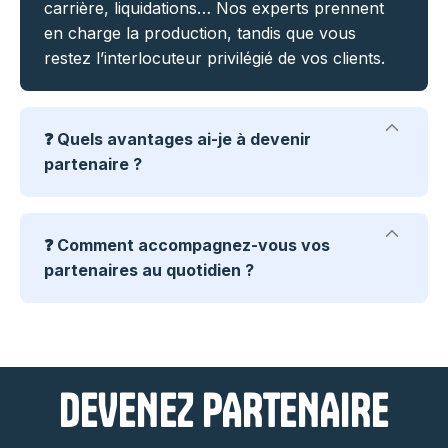
carrière, liquidations… Nos experts prennent
en charge la production, tandis que vous
restez l’interlocuteur privilégié de vos clients.
❓ Quels avantages ai-je à devenir
partenaire ?
✅ En choisissant QualiRetraite, vous accédez à des outils performants, à l’accompagnement de nos experts et à des relais concrets pour développer votre chiffre d’affaires. Vous renforcez votre crédibilité tout en fidélisant vos clients.
❓ Comment accompagnez-vous vos
partenaires au quotidien ?
✅ Nous mettons à votre disposition un suivi expert, des webinaires réguliers, des ressources prêtes à l’emploi et un appui métier à la demande.
Notre mission : simplifier vos démarches et vous aider à gagner du temps et en efficacité.
DEVENEZ PARTENAIRE