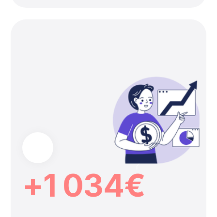
+1 034€